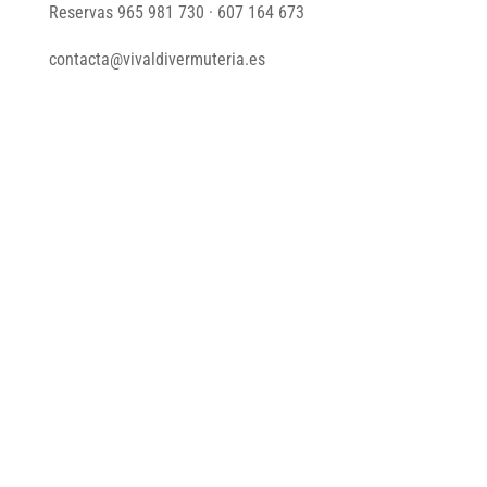
Reservas
965 981 730
·
607 164 673
contacta@vivaldivermuteria.es
VIVALDI CERVECERÍA · VERMUTERÍA
Deja que tus sentidos cabalguen en nuestra mesa y
disfruta de la cocina que te hará sentir lo que nunca
sentiste antes.
HORARIOS